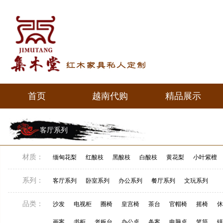
首页
越南代购
精品展示
首页
越南代购
精品展示
客厅系列
材质：
缅甸花梨
红酸枝
黑酸枝
白酸枝
黄花梨
小叶紫檀
系列：
客厅系列
卧室系列
办公系列
餐厅系列
文玩系列
品类：
沙发
电视柜
圈椅
皇宫椅
茶台
官帽椅
摇椅
休
画案
书柜
老板台
办公桌
条案
电脑桌
笔筒
镇