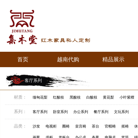
首页
越南代购
精品展示
首页
越南代购
精品展示
客厅系列
材质：
缅甸花梨
红酸枝
黑酸枝
白酸枝
黄花梨
小叶紫檀
系列：
客厅系列
卧室系列
办公系列
餐厅系列
文玩系列
品类：
沙发
电视柜
圈椅
皇宫椅
茶台
官帽椅
摇椅
休
画案
书柜
老板台
办公桌
条案
电脑桌
笔筒
镇