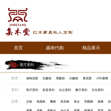
首页
越南代购
精品展示
首页
越南代购
精品展示
客厅系列
材质：
缅甸花梨
红酸枝
黑酸枝
白酸枝
黄花梨
小叶紫檀
系列：
客厅系列
卧室系列
办公系列
餐厅系列
文玩系列
品类：
沙发
电视柜
圈椅
皇宫椅
茶台
官帽椅
摇椅
休
画案
书柜
老板台
办公桌
条案
电脑桌
笔筒
镇