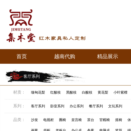
首页
越南代购
精品展示
首页
越南代购
精品展示
客厅系列
材质：
缅甸花梨
红酸枝
黑酸枝
白酸枝
黄花梨
小叶紫檀
系列：
客厅系列
卧室系列
办公系列
餐厅系列
文玩系列
品类：
沙发
电视柜
圈椅
皇宫椅
茶台
官帽椅
摇椅
休
画案
书柜
老板台
办公桌
条案
电脑桌
笔筒
镇