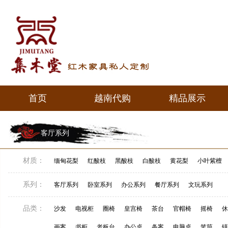
首页
越南代购
精品展示
首页
越南代购
精品展示
客厅系列
材质：
缅甸花梨
红酸枝
黑酸枝
白酸枝
黄花梨
小叶紫檀
系列：
客厅系列
卧室系列
办公系列
餐厅系列
文玩系列
品类：
沙发
电视柜
圈椅
皇宫椅
茶台
官帽椅
摇椅
休
画案
书柜
老板台
办公桌
条案
电脑桌
笔筒
镇