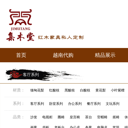
首页
越南代购
精品展示
首页
越南代购
精品展示
客厅系列
材质：
缅甸花梨
红酸枝
黑酸枝
白酸枝
黄花梨
小叶紫檀
系列：
客厅系列
卧室系列
办公系列
餐厅系列
文玩系列
品类：
沙发
电视柜
圈椅
皇宫椅
茶台
官帽椅
摇椅
休
画案
书柜
老板台
办公桌
条案
电脑桌
笔筒
镇